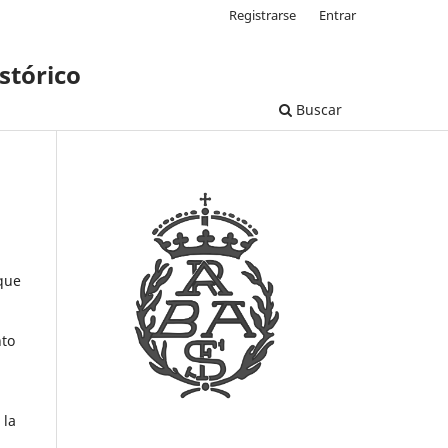
Registrarse
Entrar
stórico
Buscar
 que
nto
 la